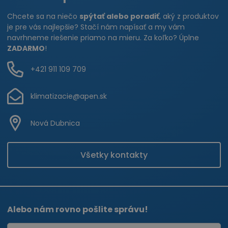
Chcete sa na niečo
spýtať alebo poradiť
, aký z produktov
je pre vás najlepšie? Stačí nám napísať a my vám
navrhneme riešenie priamo na mieru. Za koľko? Úplne
ZADARMO
!
+421 911 109 709
klimatizacie@apen.sk
Nová Dubnica
Všetky kontakty
Alebo nám rovno pošlite správu!