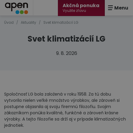
Akčná ponuka
Menu
Využite zľavu
Úvod
/
Aktuality
/
Svet klimatizácií LG
Svet klimatizácií LG
9. 8. 2026
Spoločnosť LG bola založená v roku 1958. Za tú dobu
vytvorila nielen veľké množstvo výrobkov, ale zároveň si
postupne objasnila aj svoju firemnú filozofiu. Svojim
zákazníkom ponúka kvalitné, funkčné a zároveň krásne
výrobky. A tejto filozofie sa drží aj v prípade klimatizačných
jednotiek.